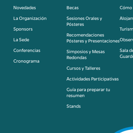
Novedades
Becas
Cómo 
n
La Organización
Sesiones Orales y
Aloja
Pósteres
Sponsors
Turis
é
Recomendaciones
La Sede
Observ
Pósteres y Presentaciones
Conferencias
Sala d
Simposios y Mesas
Guard
Redondas
Cronograma
Cursos y Talleres
Actividades Participativas
Guía para preparar tu
resumen
Stands