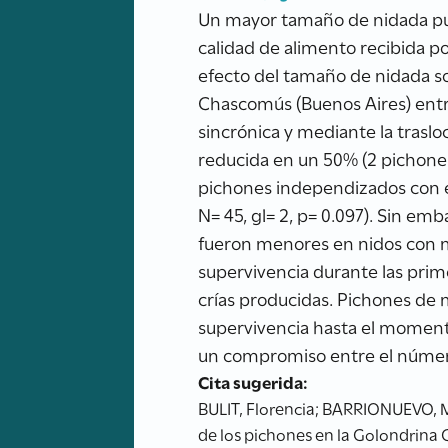
Un mayor tamaño de nidada pued
calidad de alimento recibida po
efecto del tamaño de nidada so
Chascomús (Buenos Aires) entre
sincrónica y mediante la traslo
reducida en un 50% (2 pichone
pichones independizados con éx
N= 45, gl= 2, p= 0.097). Sin emb
fueron menores en nidos con m
supervivencia durante las prime
crías producidas. Pichones d
supervivencia hasta el momento
un compromiso entre el número 
Cita sugerida:
BULIT, Florencia; BARRIONUEVO, M
de los pichones en la Golondrina C