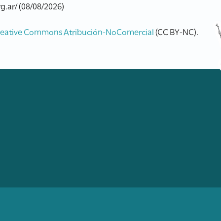
g.ar/ (08/08/2026)
reative Commons Atribución-NoComercial
(CC BY-NC).