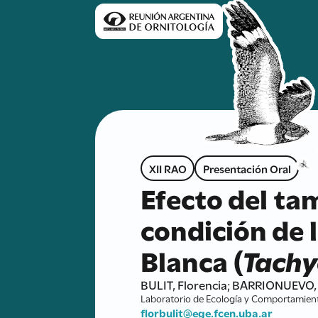
XII RAO
Presentación Oral
Efecto del ta
condición de 
Blanca (
Tachy
BULIT, Florencia; BARRIONUEVO,
Laboratorio de Ecología y Comportamient
florbulit@ege.fcen.uba.ar