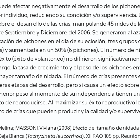
e afectar negativamente el desarrollo de los pichones 
r individuo, reduciendo su condición y/o supervivencia. E
bre el desarrollo de las crías, manipulando 45 nidos de 
 Septiembre y Diciembre del 2006. Se generaron al azar
cación de pichones en el día de su eclosión, tres grupos 
s) y aumentada en un 50% (6 pichones). El número de ni
ito (éxito de volantoneo) no difirieron significativamen
argo, la tasa de crecimiento y el peso de los pichones ent
ayor tamaño de nidada. El número de crías presentes en
ras etapas del desarrollo, pero sí causa un efecto sobre 
e menor peso al momento de su independencia tienen u
 de reproducirse. Al maximizar su éxito reproductivo l
de crías que pueden producir y la calidad y/o superviv
elina; MASSONI, Viviana (2008) Efecto del tamaño de nidada 
eja Blanca (
Tachycineta leucorrhoa
). XII RAO 105 pp. Reunió