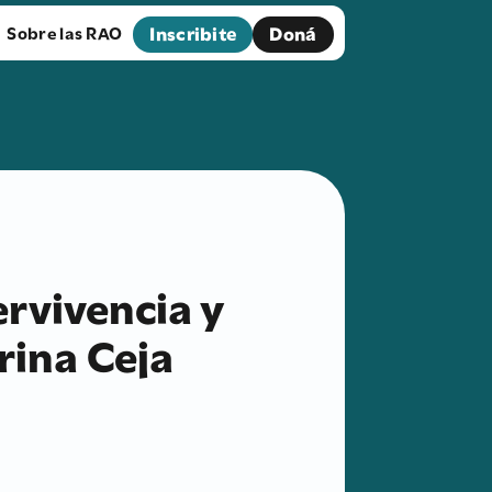
Inscribite
Doná
Sobre las RAO
ervivencia y
rina Ceja