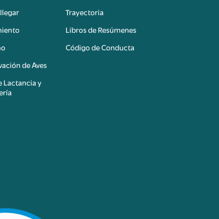
llegar
Trayectoria
miento
Libros de Resúmenes
mo
Código de Conducta
ación de Aves
e Lactancia y
ería