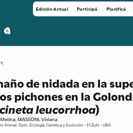
Edición Actual
Participá
Planificá
maño de nidada en la sup
los pichones en la Golond
cineta leucorrhoa
)
 Melina; MASSONI, Viviana
o Animal. Dpto. Ecología, Genética y Evolución – FCEyN – UBA