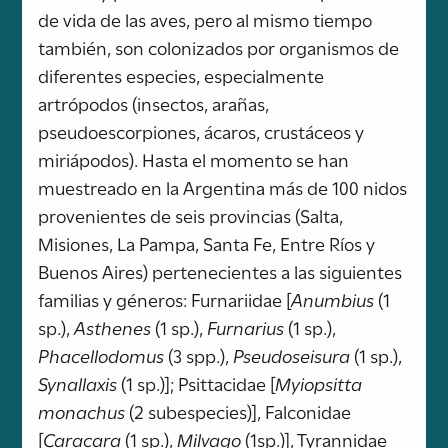
de vida de las aves, pero al mismo tiempo
también, son colonizados por organismos de
diferentes especies, especialmente
artrópodos (insectos, arañas,
pseudoescorpiones, ácaros, crustáceos y
miriápodos). Hasta el momento se han
muestreado en la Argentina más de 100 nidos
provenientes de seis provincias (Salta,
Misiones, La Pampa, Santa Fe, Entre Ríos y
Buenos Aires) pertenecientes a las siguientes
familias y géneros: Furnariidae [
Anumbius
(1
sp.),
Asthenes
(1 sp.),
Furnarius
(1 sp.),
Phacellodomus
(3 spp.),
Pseudoseisura
(1 sp.),
Synallaxis
(1 sp.)]; Psittacidae [
Myiopsitta
monachus
(2 subespecies)], Falconidae
[
Caracara
(1 sp.),
Milvago
(1sp.)], Tyrannidae