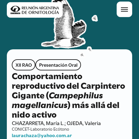
XII RAO
Presentación Oral
Comportamiento
reproductivo del Carpintero
Gigante (
Campephilus
magellanicus
) más allá del
nido activo
CHAZARRETA, María L.; OJEDA, Valeria
CONICET-Laboratorio Ecótono
laurachaza@yahoo.com.ar