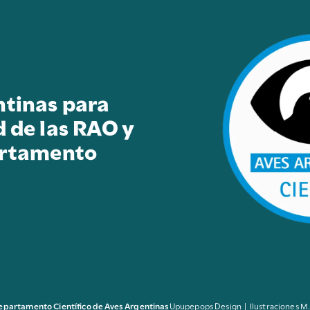
ntinas para
d de las RAO y
artamento
epartamento Científico de Aves Argentinas
Upupepops Design | Ilustraciones M.