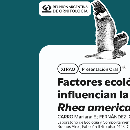
XI RAO
Presentación Oral
Factores eco
influencian l
Rhea americ
CARRO Mariana E.; FERNÁNDEZ, G
Laboratorio de Ecología y Comportamiento
Buenos Aires, Pabellón II 4to piso -1428- 