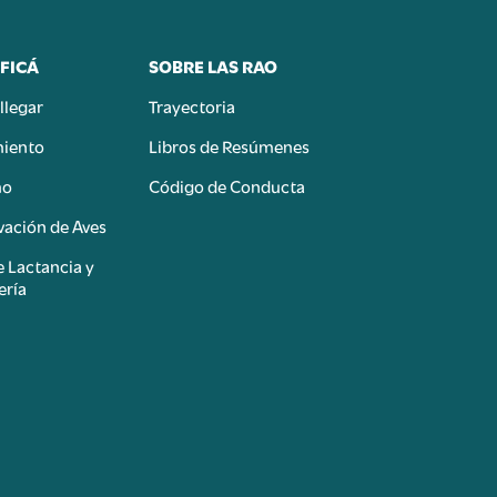
FICÁ
SOBRE LAS RAO
llegar
Trayectoria
miento
Libros de Resúmenes
mo
Código de Conducta
ación de Aves
e Lactancia y
ería