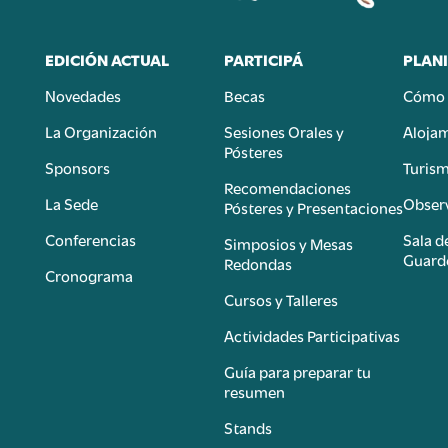
EDICIÓN ACTUAL
PARTICIPÁ
PLANI
Novedades
Becas
Cómo 
n
La Organización
Sesiones Orales y
Aloja
Pósteres
Sponsors
Turis
é
Recomendaciones
La Sede
Observ
Pósteres y Presentaciones
Conferencias
Sala d
Simposios y Mesas
Guard
Redondas
Cronograma
Cursos y Talleres
Actividades Participativas
Guía para preparar tu
resumen
Stands