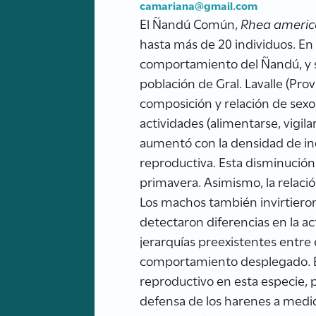
camariana@gmail.com
El Ñandú Común,
Rhea ameri
hasta más de 20 individuos. En e
comportamiento del Ñandú, y su
población de Gral. Lavalle (Pro
composición y relación de sexo
actividades (alimentarse, vigila
aumentó con la densidad de indi
reproductiva. Esta disminució
primavera. Asimismo, la relac
Los machos también invirtieron
detectaron diferencias en la act
jerarquías preexistentes entre
comportamiento desplegado. Es
reproductivo en esta especie, 
defensa de los harenes a medi