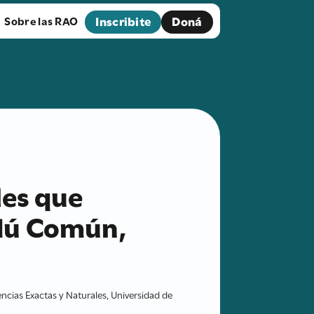
Inscribite
Doná
Sobre las RAO
les que
ndú Común,
cias Exactas y Naturales, Universidad de