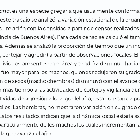
cana
, es una especie gregaria que usualmente conforma
ste trabajo se analizó la variación estacional de la organ
 relación con la densidad a partir de censos realizados
vincia de Buenos Aires). Para cada censo se calculó el ta
s. Además se analizó la proporción de tiempo que un in
r, cortejar, y agredir) a partir de observaciones focales. 
viduos presentes en el área y tendió a disminuir hacia 
n fue mayor para los machos, quienes redujeron su grad
ión de sexos (machos:hembras) disminuyó con el avance 
 más tiempo a las actividades de cortejo y vigilancia du
ividad de agresión a lo largo del año, esta constancia po
 ellos. Las hembras, no mostraron variación en su grado
tos resultados indican que la dinámica social estaría 
particularmente de los machos los cuales incrementan la
da que avanza el año.