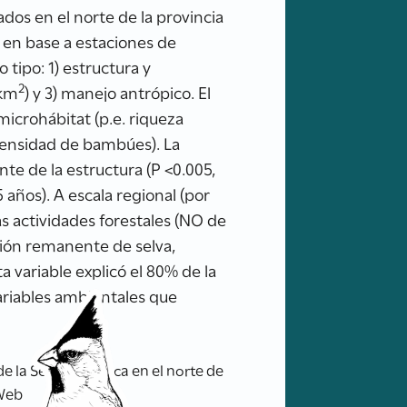
ados en el norte de la provincia
 en base a estaciones de
tipo: 1) estructura y
2
 km
) y 3) manejo antrópico. El
microhábitat (p.e. riqueza
. densidad de bambúes). La
nte de la estructura (P <0.005,
5 años). A escala regional (por
as actividades forestales (NO de
rción remanente de selva,
a variable explicó el 80% de la
variables ambientales que
la Selva Atlántica en el norte de
 Web