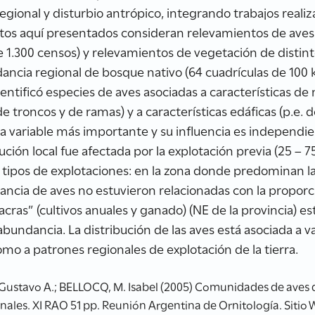
regional y disturbio antrópico, integrando trabajos realiz
atos aquí presentados consideran relevamientos de aves
1.300 censos) y relevamientos de vegetación de distinto 
ndancia regional de bosque nativo (64 cuadrículas de 100
entificó especies de aves asociadas a características de 
 de troncos y de ramas) y a características edáficas (p.e
 la variable más importante y su influencia es independie
ución local fue afectada por la explotación previa (25 – 7
s tipos de explotaciones: en la zona donde predominan l
ndancia de aves no estuvieron relacionadas con la propo
cras” (cultivos anuales y ganado) (NE de la provincia) est
abundancia. La distribución de las aves está asociada a 
como a patrones regionales de explotación de la tierra.
stavo A.; BELLOCQ, M. Isabel (2005) Comunidades de aves de 
onales. XI RAO 51 pp. Reunión Argentina de Ornitología. Sitio