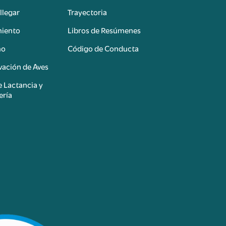
llegar
Trayectoria
miento
Libros de Resúmenes
mo
Código de Conducta
ación de Aves
e Lactancia y
ería