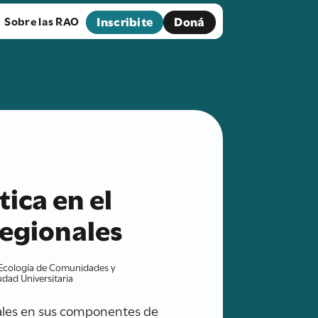
Inscribite
Doná
Sobre las RAO
ica en el
regionales
e Ecología de Comunidades y
udad Universitaria
ntales en sus componentes de