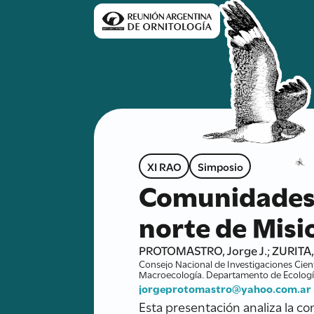
XI RAO
Simposio
Comunidades d
norte de Misi
PROTOMASTRO, Jorge J.; ZURITA, 
Consejo Nacional de Investigaciones Cient
Macroecología. Departamento de Ecología, 
jorgeprotomastro@yahoo.com.ar
Esta presentación analiza la c