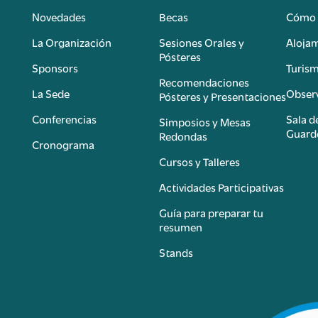
Novedades
Becas
Cómo 
n
La Organización
Sesiones Orales y
Aloja
Pósteres
Sponsors
Turis
é
Recomendaciones
La Sede
Observ
Pósteres y Presentaciones
Conferencias
Sala d
Simposios y Mesas
Guard
Redondas
Cronograma
Cursos y Talleres
Actividades Participativas
Guía para preparar tu
resumen
Stands