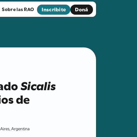
Inscribite
Doná
Sobre las RAO
rado
Sicalis
ios de
Aires, Argentina