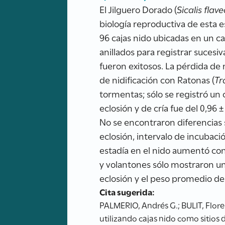
El Jilguero Dorado (
Sicalis flav
biología reproductiva de esta e
96 cajas nido ubicadas en un c
anillados para registrar sucesi
fueron exitosos. La pérdida de
de nidificación con Ratonas (
Tr
tormentas; sólo se registró un 
eclosión y de cría fue del 0,96 
No se encontraron diferencias s
eclosión, intervalo de incubaci
estadía en el nido aumentó con
y volantones sólo mostraron una
eclosión y el peso promedio de
Cita sugerida:
PALMERIO, Andrés G.; BULIT, Flore
utilizando cajas nido como sitios 