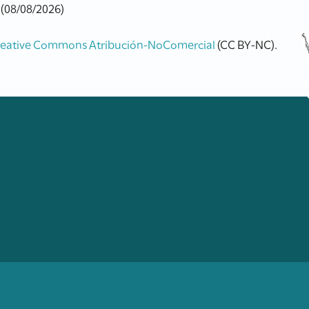
 (08/08/2026)
reative Commons Atribución-NoComercial
(CC BY-NC).