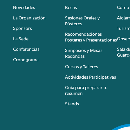
Novedades
Becas
Cómo 
n
La Organización
Sesiones Orales y
Aloja
Pósteres
Sponsors
Turis
é
Recomendaciones
La Sede
Observ
Pósteres y Presentaciones
Conferencias
Sala d
Simposios y Mesas
Guard
Redondas
Cronograma
Cursos y Talleres
Actividades Participativas
Guía para preparar tu
resumen
Stands