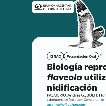
XI RAO
Presentación Oral
Biología repr
flaveola
utili
nidificación
PALMERIO, Andrés G.; BULIT, Flo
Laboratorio de Ecología y Comportamiento
apalmerio@yahoo.com