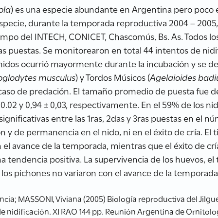
eola
) es una especie abundante en Argentina pero poco es
specie, durante la temporada reproductiva 2004 – 2005, se
ampo del INTECH, CONICET, Chascomús, Bs. As. Todos los
vas puestas. Se monitorearon en total 44 intentos de nidi
 nidos ocurrió mayormente durante la incubación y se de
oglodytes musculus
) y Tordos Músicos (
Agelaioides badi
caso de predación. El tamaño promedio de puesta fue de 3
± 0.02 y 0,94 ± 0,03, respectivamente. En el 59% de los nid
ignificativas entre las 1ras, 2das y 3ras puestas en el n
ón y de permanencia en el nido, ni en el éxito de cría. E
 el avance de la temporada, mientras que el éxito de c
 tendencia positiva. La supervivencia de los huevos, el
 los pichones no variaron con el avance de la temporada
ncia; MASSONI, Viviana (2005) Biología reproductiva del Jil
de nidificación. XI RAO 144 pp. Reunión Argentina de Ornitolo