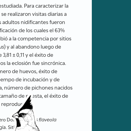
tudiada. Para caracterizar la
 realizaron visitas diarias a
 adultos nidificantes fueron
ficación de los cuales el 63%
bió a la competencia por sitios
us
) y al abandono luego de
,81 ± 0,11 y el éxito de
os la eclosión fue sincrónica.
úmero de huevos, éxito de
l tiempo de incubación y de
ría, número de pichones nacidos
 tamaño de puesta, el éxito de
 reproductiva.
guero Dorado
Sicalis flaveola
gía. Sitio Web