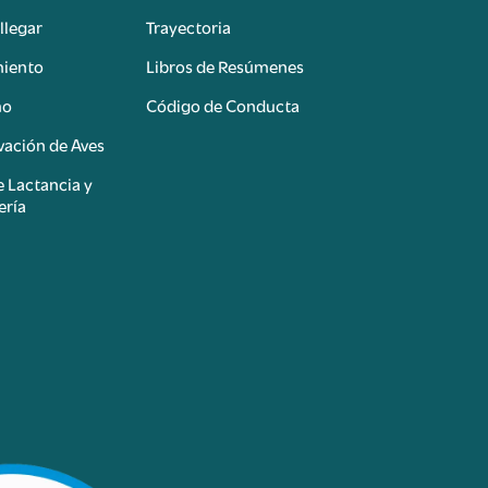
llegar
Trayectoria
miento
Libros de Resúmenes
mo
Código de Conducta
ación de Aves
e Lactancia y
ería