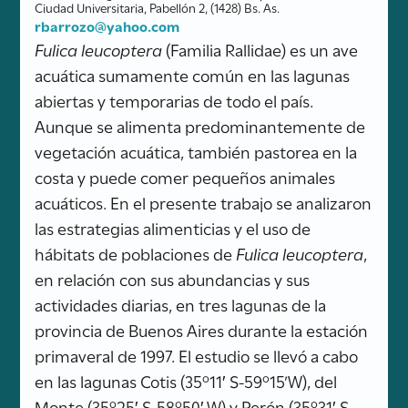
Ciudad Universitaria, Pabellón 2, (1428) Bs. As.
rbarrozo@yahoo.com
Fulica leucoptera
(Familia Rallidae) es un ave
acuática sumamente común en las lagunas
abiertas y temporarias de todo el país.
Aunque se alimenta predominantemente de
vegetación acuática, también pastorea en la
costa y puede comer pequeños animales
acuáticos. En el presente trabajo se analizaron
las estrategias alimenticias y el uso de
hábitats de poblaciones de
Fulica leucoptera
,
en relación con sus abundancias y sus
actividades diarias, en tres lagunas de la
provincia de Buenos Aires durante la estación
primaveral de 1997. El estudio se llevó a cabo
en las lagunas Cotis (35º11′ S-59º15’W), del
Monte (35º25′ S-58º50′ W) y Perón (35º31′ S-