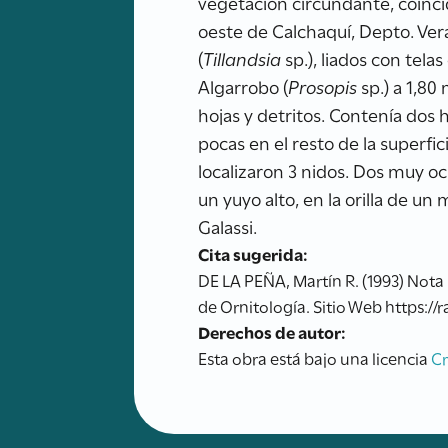
vegetación circundante, coinci
oeste de Calchaquí, Depto. Vera
(
Tillandsia
sp.), liados con tel
Algarrobo (
Prosopis
sp.) a 1,80
hojas y detritos. Contenía dos
pocas en el resto de la superfi
localizaron 3 nidos. Dos muy oc
un yuyo alto, en la orilla de u
Galassi.
Cita sugerida:
DE LA PEÑA, Martín R. (1993) Nota s
de Ornitología. Sitio Web https://
Derechos de autor:
Esta obra está bajo una licencia
C