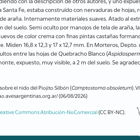
diendo con la descripción de otros autores, y uno expues
 Santa Fe, estaba construído con nervaduras de hojas, re
as de araña. Internamente materiales suaves. Atado al e
 m del suelo. Semi oculto por manojos de tela de araña, la
 huevos de color crema con finas pintas castañas forman
cie. Miden 16,8 x 12,3 y 17 x 12,7 mm. En Morteros, Depto.
ultos entre las hojas de Quebracho Blanco (
Aspidosper
n monte, expuesto, muy visible, a 2 m del suelo. Se agrade
obre el nido del Piojito Silbón (
Camptostoma obsoletum
). 
rao.avesargentinas.org.ar/ (06/08/2026)
reative Commons Atribución-NoComercial
(CC BY-NC).