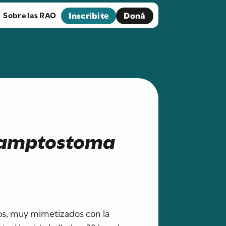
Inscribite
Doná
Sobre las RAO
amptostoma
tos, muy mimetizados con la