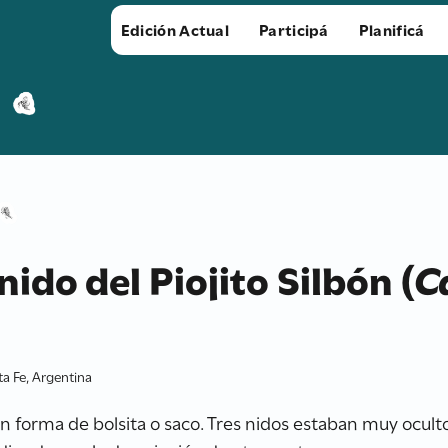
Edición Actual
Participá
Planificá
nido del Piojito Silbón (
C
ta Fe, Argentina
on forma de bolsita o saco. Tres nidos estaban muy ocul