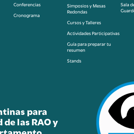
Conferencias
Sala d
Simposios y Mesas
Guard
Redondas
Cronograma
Cursos y Talleres
Actividades Participativas
Guía para preparar tu
resumen
Stands
ntinas para
d de las RAO y
artamento