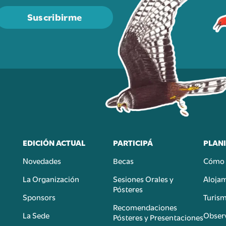
Suscribirme
EDICIÓN ACTUAL
PARTICIPÁ
PLANI
Novedades
Becas
Cómo 
n
La Organización
Sesiones Orales y
Aloja
Pósteres
Sponsors
Turis
é
Recomendaciones
La Sede
Observ
Pósteres y Presentaciones