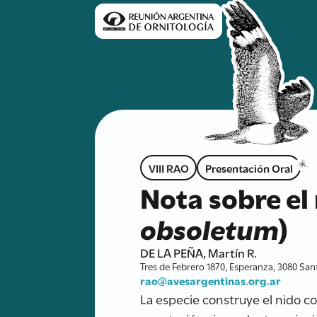
VIII RAO
Presentación Oral
Nota sobre el 
obsoletum
)
DE LA PEÑA, Martín R.
Tres de Febrero 1870, Esperanza, 3080 San
rao@avesargentinas.org.ar
La especie construye el nido c