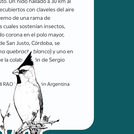
to. Un nido hallado a 30 km al
cubiertos con claveles del aire
xtremo de una rama de
s cuales sostenían insectos,
do corona en el polo mayor,
 de San Justo, Córdoba, se
ma quebrachoblanco
) y uno en
ce la colaboración de Sergio
VIII RAO 15 pp. Reunión Argentina