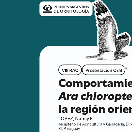
VIII RAO
Presentación Oral
Comportamien
Ara chloropt
la región ori
LÓPEZ, Nancy E.
Ministerio de Agricultura y Ganadería, Dir
XI, Paraguay