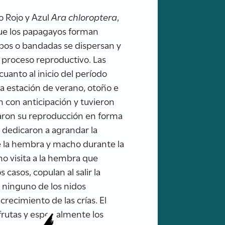
o Rojo y Azul
Ara chloroptera
,
que los papagayos forman
upos o bandadas se dispersan y
 proceso reproductivo. Las
uanto al inicio del período
la estación de verano, otoño e
n con anticipación y tuvieron
iaron su reproducción en forma
e dedicaron a agrandar la
de la hembra y macho durante la
ho visita a la hembra que
casos, copulan al salir la
 ninguno de los nidos
recimiento de las crías. El
frutas y especialmente los