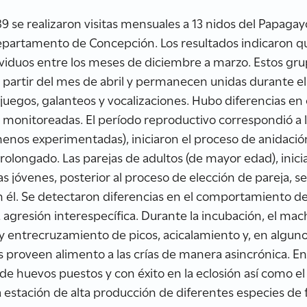
9 se realizaron visitas mensuales a 13 nidos del Papagay
 Departamento de Concepción. Los resultados indicaron 
viduos entre los meses de diciembre a marzo. Estos gr
partir del mes de abril y permanecen unidas durante el
egos, galanteos y vocalizaciones. Hubo diferencias en c
s monitoreadas. El período reproductivo correspondió a 
(menos experimentadas), iniciaron el proceso de anidació
olongado. Las parejas de adultos (de mayor edad), inic
as jóvenes, posterior al proceso de elección de pareja, s
en él. Se detectaron diferencias en el comportamiento 
agresión interespecífica. Durante la incubación, el mac
y entrecruzamiento de picos, acicalamiento y, en algunos 
proveen alimento a las crías de manera asincrónica. En
 huevos puestos y con éxito en la eclosión así como el c
a estación de alta producción de diferentes especies de 