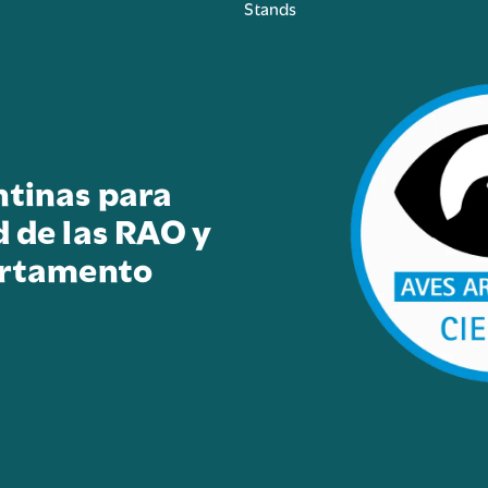
Stands
ntinas para
d de las RAO y
artamento