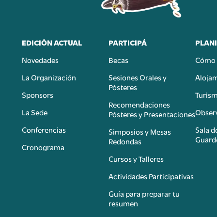
EDICIÓN ACTUAL
PARTICIPÁ
PLANI
Novedades
Becas
Cómo 
n
La Organización
Sesiones Orales y
Aloja
Pósteres
Sponsors
Turis
é
Recomendaciones
La Sede
Observ
Pósteres y Presentaciones
Conferencias
Sala d
Simposios y Mesas
Guard
Redondas
Cronograma
Cursos y Talleres
Actividades Participativas
Guía para preparar tu
resumen