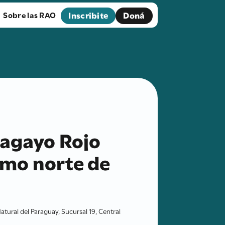
Inscribite
Doná
Sobre las RAO
pagayo Rojo
emo norte de
atural del Paraguay, Sucursal 19, Central