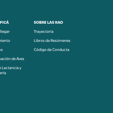
FICÁ
SOBRE LAS RAO
llegar
Trayectoria
miento
Libros de Resúmenes
mo
Código de Conducta
ación de Aves
e Lactancia y
ería