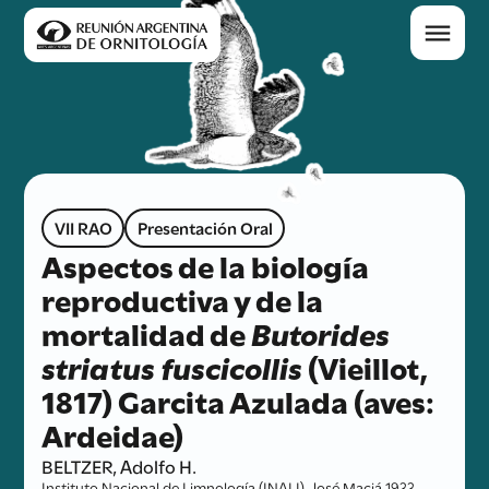
VII RAO
Presentación Oral
Aspectos de la biología
reproductiva y de la
mortalidad de
Butorides
striatus fuscicollis
(Vieillot,
1817) Garcita Azulada (aves:
Ardeidae)
BELTZER, Adolfo H.
Instituto Nacional de Limnología (INALI), José Maciá 1933,