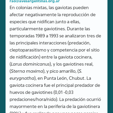
rao@avesargentinas.org.ar
En colonias mixtas, las gaviotas pueden
afectar negativamente la reproducción de
especies que nidifican junto a ellas,
particularmente gaviotines. Durante las
temporadas 1989 a 1993 se analizaron tres de
las principales interacciones (predación,
cleptoparasitismo y competencia por el sitio
de nidificación) entre la gaviota cocinera,
(
Larus dominicanus
), y los gaviotines real,
(
Sterna maxima
), y pico amarillo, (
S.
eurygnatha
), en Punta León, Chubut. La
gaviota cocinera fue el principal predador de
huevos de gaviotines (0,01 -0,03
predaciones/hora/nido). La predación ocurrió
mayormente en la periferia de la gaviotinera
(99%) y fue realizada por unas pocas parejas