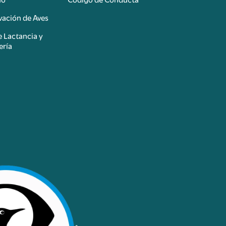
ación de Aves
e Lactancia y
ería