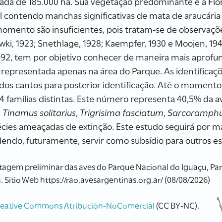
a de 185.000 ha. Sua vegetação predominante é a Flore
al contendo manchas significativas de mata de araucária
 momento são insuficientes, pois tratam-se de observaç
ki, 1923; Snethlage, 1928; Kaempfer, 1930 e Moojen, 194
2, tem por objetivo conhecer de maneira mais aprofun
u representada apenas na área do Parque. As identificaçõ
dos cantos para posterior identificação. Até o momento
4 famílias distintas. Este número representa 40,5% da av
e
Tinamus solitarius
,
Trigrisima fasciatum
,
Sarcoramph
écies ameaçadas de extinção. Este estudo seguirá por ma
odendo, futuramente, servir como subsídio para outros e
Listagem preliminar das aves do Parque Nacional do Iguaçu, Para
 Sitio Web https://rao.avesargentinas.org.ar/ (08/08/2026)
reative Commons Atribución-NoComercial
(CC BY-NC).