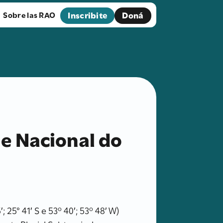
Inscribite
Doná
Sobre las RAO
ue Nacional do
25° 41′ S e 53º 40′; 53º 48′ W)