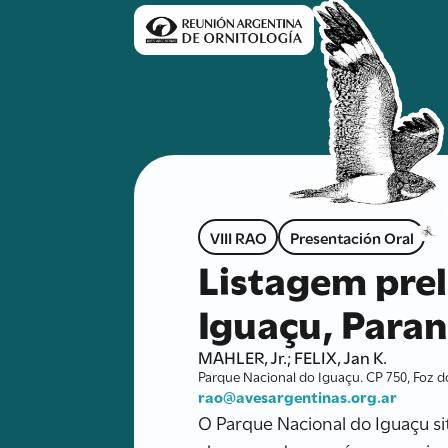
VIII RAO
Presentación Oral
Listagem prel
Iguaçu, Paran
MAHLER, Jr.; FELIX, Jan K.
Parque Nacional do Iguaçu. CP 750, Foz do
rao@avesargentinas.org.ar
O Parque Nacional do Iguaçu sit