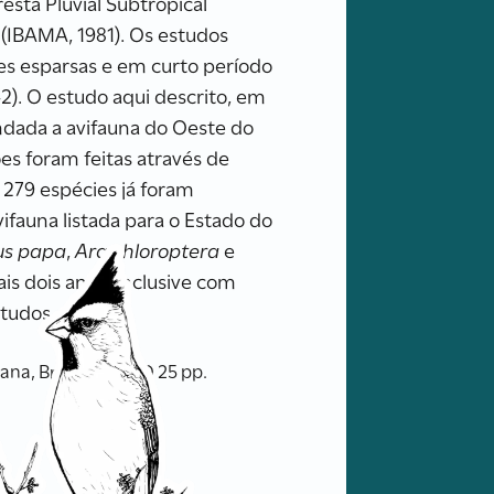
sta Pluvial Subtropical
 (IBAMA, 1981). Os estudos
ões esparsas e em curto período
2). O estudo aqui descrito, em
dada a avifauna do Oeste do
es foram feitas através de
 279 espécies já foram
ifauna listada para o Estado do
us papa
,
Ara chloroptera
e
is dois anos, inclusive com
studos.
na, Brasil. VIII RAO 25 pp.