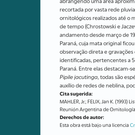
abrangendo uma área aproximad
recortada por vasta rede pluvi
ornitológicos realizados até o
de tempo (Chrostowski e Jaczew
andamento desde março de 199
Paraná, cuja mata original fico
observação direta e gravações 
identificadas, pertencentes a 5
Paraná. Entre elas destacam-s
Pipile jacutinga
, todas são esp
auxílio de redes de neblina, p
Cita sugerida:
MAHLER, Jr.; FELIX, Jan K. (1993) 
Reunión Argentina de Ornitología.
Derechos de autor:
Esta obra está bajo una licencia
C